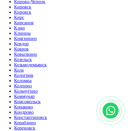
Кирово-Чепецк
Кировск
Кировск
Кирс
Кирсанов
Клин
Клинцы
Княгинино
Ковдор
Ковров
Ковылкино
Козельск
Козьмодемьянск
Кола
Кологрив
Коломна
Колпино
Кольчугино
Коммунар
Комсомольск
Конаково
Кондрово
Константиновск
Кораблино
Кореновск