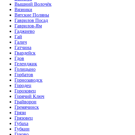
Вышний Волочёк
Вязники
Вятские Поляны
Гаврилов Посад
Гаврилов-Ям
Гаджиево
Гай
Галич
Гатчина
Гвардейск
Гдов
Геленджик
Голицыно
Горбатов
Горнозаводск
Городец
Гороховец
Горячий Ключ
Грайворон
Гремячинск
Грязи
Грязовец
Губаха
Губкин
Гуково