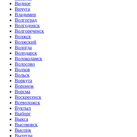
Видное
Вичуга
Владимир
Волгоград
Волгодонск
Волгореченск
Волжск
Волжский
Вологда
Володарск
Волоколамск
Волосово
Волхов
Вольск
Воркута
Воронеж
Ворсма
Воскресенск
Всеволожск
Вуктыл
Выборг
Выкса
Высоковск
Высоцк
Вытегра