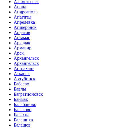
Альметьевск
Анапа
Андреаполь
Апатиты
Апрелевка
Апшеронск
Ардатов
Арзамас
Аркадак
Армавир
Арск
Архангельск
Архангельск
Астрахань
Аткарск
Ахтубинск
Бабаево
Бавлы
Багратионовск
Баймак
Балабаново
Балаково
Балахна
Балашиха
Балашов