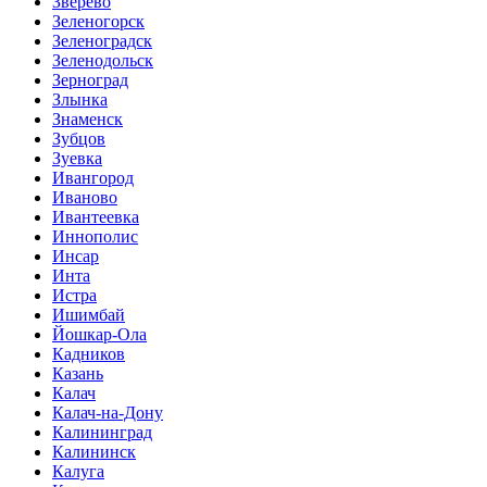
Зверево
Зеленогорск
Зеленоградск
Зеленодольск
Зерноград
Злынка
Знаменск
Зубцов
Зуевка
Ивангород
Иваново
Ивантеевка
Иннополис
Инсар
Инта
Истра
Ишимбай
Йошкар-Ола
Кадников
Казань
Калач
Калач-на-Дону
Калининград
Калининск
Калуга