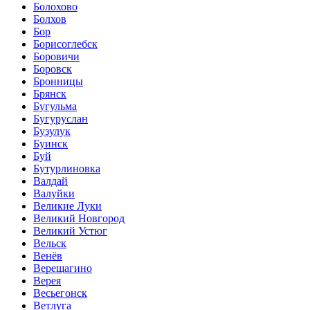
Болохово
Болхов
Бор
Борисоглебск
Боровичи
Боровск
Бронницы
Брянск
Бугульма
Бугуруслан
Бузулук
Буинск
Буй
Бутурлиновка
Валдай
Валуйки
Великие Луки
Великий Новгород
Великий Устюг
Вельск
Венёв
Верещагино
Верея
Весьегонск
Ветлуга