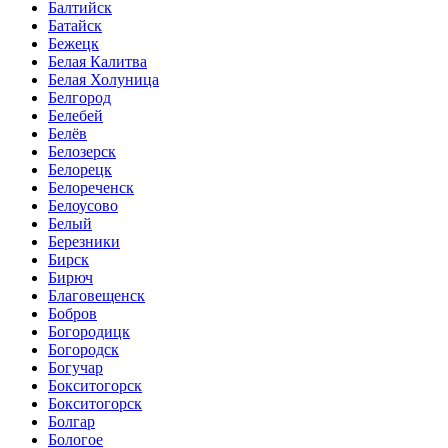
Балтийск
Батайск
Бежецк
Белая Калитва
Белая Холуница
Белгород
Белебей
Белёв
Белозерск
Белорецк
Белореченск
Белоусово
Белый
Березники
Бирск
Бирюч
Благовещенск
Бобров
Богородицк
Богородск
Богучар
Бокситогорск
Бокситогорск
Болгар
Бологое