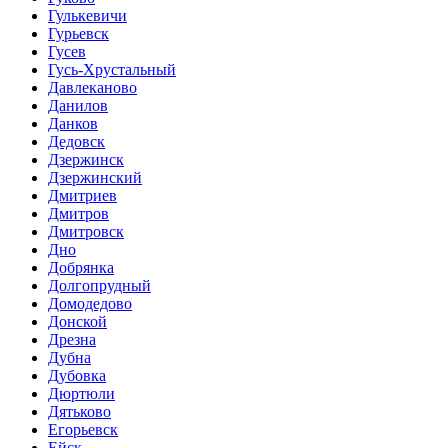
Гулькевичи
Гурьевск
Гусев
Гусь-Хрустальный
Давлеканово
Данилов
Данков
Дедовск
Дзержинск
Дзержинский
Дмитриев
Дмитров
Дмитровск
Дно
Добрянка
Долгопрудный
Домодедово
Донской
Дрезна
Дубна
Дубовка
Дюртюли
Дятьково
Егорьевск
Ейск