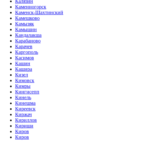
Калязин
Каменногорск
Каменск-Шахтинский
Камешково
Камызяк
Камышин
Кандалакша
Карабаново
Карачев
Каргополь
Касимов
Кашин
Кашира
Кизел
Кимовск
Кимры
Кингисепп
Кинель
Кинешма
Киреевск
Киржач
Кириллов
Кириши
Киров
Киров