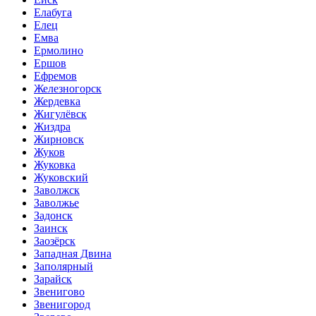
Елабуга
Елец
Емва
Ермолино
Ершов
Ефремов
Железногорск
Жердевка
Жигулёвск
Жиздра
Жирновск
Жуков
Жуковка
Жуковский
Заволжск
Заволжье
Задонск
Заинск
Заозёрск
Западная Двина
Заполярный
Зарайск
Звенигово
Звенигород