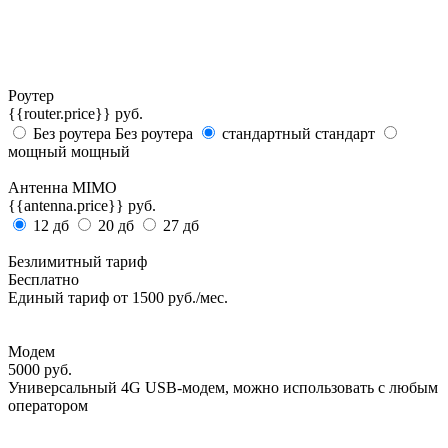
Роутер
{{router.price}} руб.
Без роутера
Без роутера
стандартный
стандарт
мощный
мощный
Антенна MIMO
{{antenna.price}} руб.
12 дб
20 дб
27 дб
Безлимитный тариф
Бесплатно
Единый тариф от 1500 руб./мес.
Модем
5000
руб.
Универсальный 4G USB-модем, можно использовать с любым
оператором